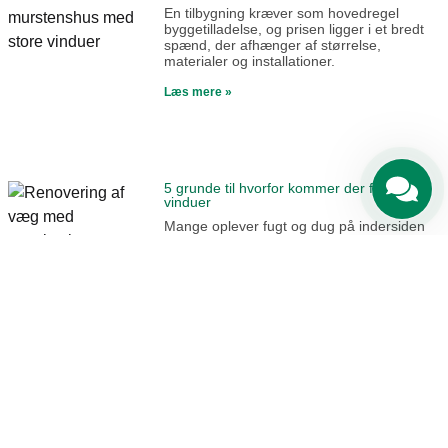
En tilbygning kræver som hovedregel
byggetilladelse, og prisen ligger i et bredt
spænd, der afhænger af størrelse,
materialer og installationer.
Læs mere »
5 grunde til hvorfor kommer der fugt i dine
vinduer
Mange oplever fugt og dug på indersiden
af ruderne – især om morgenen og i de
kolde måneder. Det ser
Læs mere »
3 råd til hvordan måler man fugt i væggen
Fugt i vægge er et af de tydeligste tegn på,